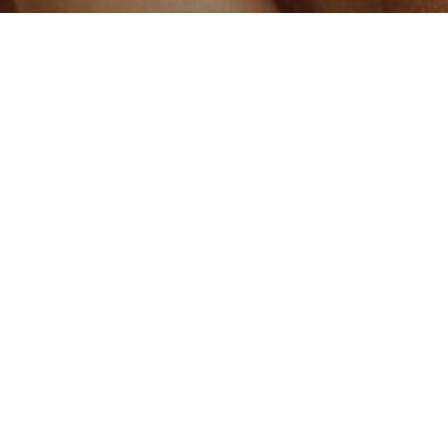
lis risus fermentum non. Duis vestibulum quis quam vel accums
estibulum pretium blandit tellus, sodales volutpat sapien varius
sit amet lacus rutrum convallis. Vivamus sit amet lectus venenat
lis risus fermentum non. Duis vestibulum quis quam vel accums
estibulum pretium blandit tellus, sodales volutpat sapien varius
sit amet lacus rutrum convallis. Vivamus sit amet lectus venenat
c convallis risus fermentum non. Duis vestibulum qu
nisl sed massa sagittis vestibulum.
scing elit. Pellentesque quis eros lobortis, vestibulum turpis 
que venenatis, libero vel euismod lobortis, mi metus luctus aug
fringilla dui gravida. Donec iaculis adipiscing neque, non con
nenatis. Morbi eu nunc nunc. Phasellus lacus magna, dapibus vi