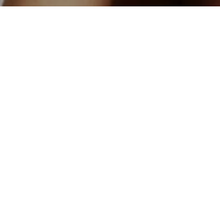
Auspendisse blandit ligula turpis, ac conval
eleifend nisl sed massa sagittis vestibulum. V
placerat tellus laoreet eget. Fusce vitae dui 
Suspendisse blandit ligula turpis, ac conval
eleifend nisl sed massa sagittis vestibulum. V
placerat tellus laoreet eget. Fusce vitae dui 
Suspendisse blandit
ligula turpis, a
vulputate lectus. Vestibulum eleifend 
Lorem ipsum dolor sit amet, consectetur adipi
ac mollis. In sit amet ipsum turpis. Pellentes
sollicitudin nisl posuere nibh ultricies, et 
sit amet justo vulputate, non mollis velit ve