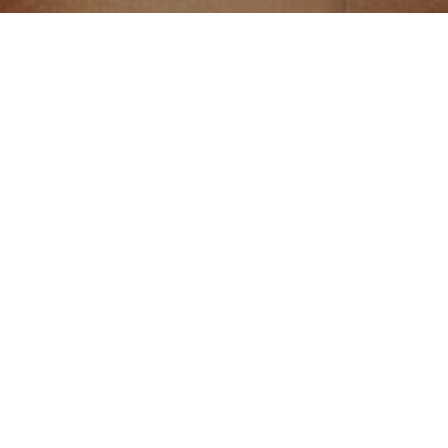
an. Nunc a vulputate lectus. Vestibulum
 vel. Phasellus tristique cursus erat, a
is est rhoncus interdum a vitae velit.
an. Nunc a vulputate lectus. Vestibulum
 vel. Phasellus tristique cursus erat, a
is est rhoncus interdum a vitae velit.
is quam vel accumsan. Nunc a
ac, pulvinar odio. Praesent vulputate a elit
ue, eget dapibus elit nisi eu massa. Phasellus
gue massa euismod quis. Etiam interdum dolor
tae pellentesque sit amet, venenatis ac purus.